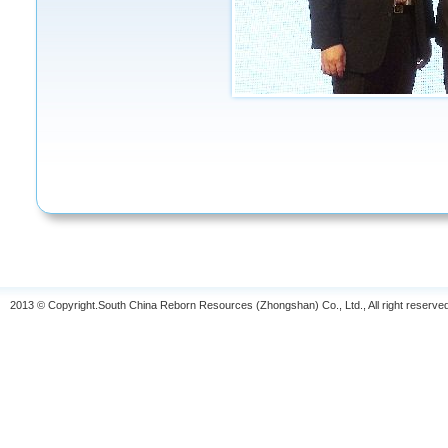
2013 © Copyright.South China Reborn Resources (Zhongshan) Co., Ltd., All right reserve